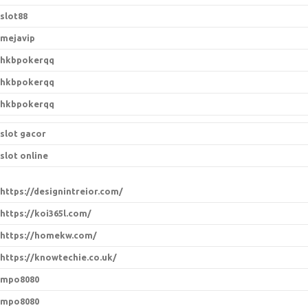
slot88
mejavip
hkbpokerqq
hkbpokerqq
hkbpokerqq
slot gacor
slot online
https://designintreior.com/
https://koi365l.com/
https://homekw.com/
https://knowtechie.co.uk/
mpo8080
mpo8080