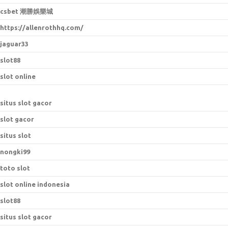
csbet 潮勝娛樂城
https://allenrothhq.com/
jaguar33
slot88
slot online
situs slot gacor
slot gacor
situs slot
nongki99
toto slot
slot online indonesia
slot88
situs slot gacor