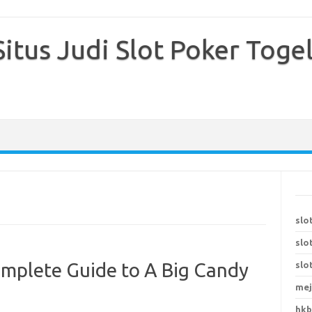
itus Judi Slot Poker Toge
slo
slo
omplete Guide to A Big Candy
slo
mej
hk