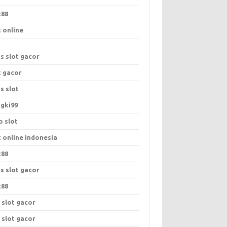
t88
t online
us slot gacor
t gacor
us slot
gki99
o slot
t online indonesia
t88
us slot gacor
t88
k slot gacor
k slot gacor