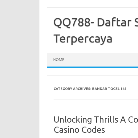
Skip
to
content
QQ788- Daftar S
Terpercaya
HOME
CATEGORY ARCHIVES:
BANDAR TOGEL 144
Unlocking Thrills A C
Casino Codes