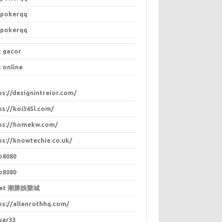
bpokerqq
bpokerqq
t gacor
t online
ps://designintreior.com/
ps://koi365l.com/
ps://homekw.com/
ps://knowtechie.co.uk/
o8080
o8080
bet 潮勝娛樂城
ps://allenrothhq.com/
uar33