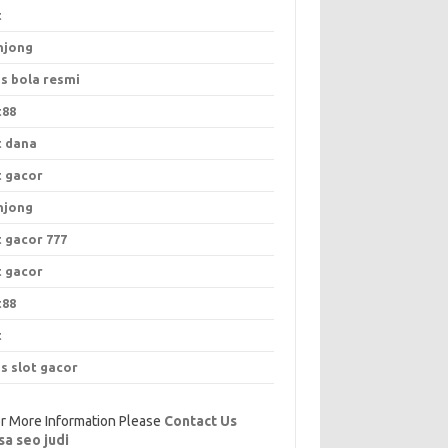
t
hjong
us bola resmi
t88
t dana
t gacor
hjong
t gacor 777
t gacor
t88
t
us slot gacor
r More Information Please
Contact Us
sa seo judi