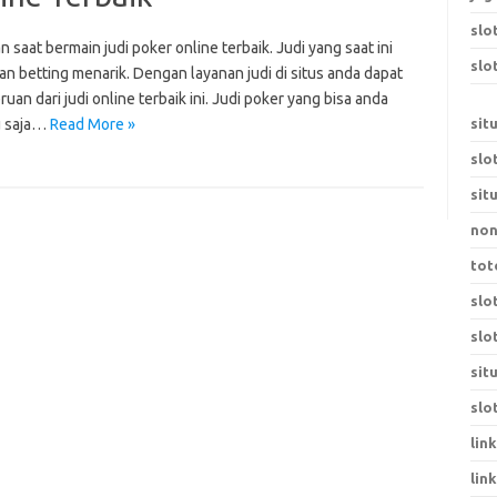
slo
aat bermain judi poker online terbaik. Judi yang saat ini
slo
n betting menarik. Dengan layanan judi di situs anda dapat
n dari judi online terbaik ini. Judi poker yang bisa anda
u saja…
Read More »
sit
slo
sit
non
tot
slo
slo
sit
slo
lin
lin