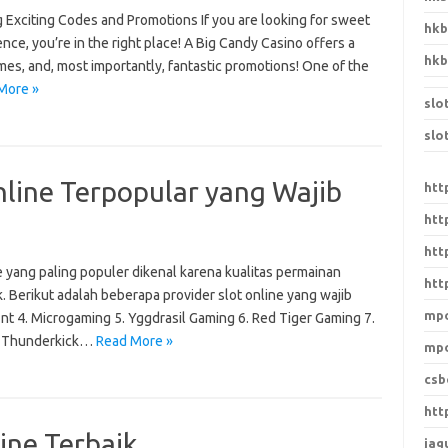
Exciting Codes and Promotions If you are looking for sweet
hk
nce, you’re in the right place! A Big Candy Casino offers a
hk
ames, and, most importantly, fantastic promotions! One of the
More »
slo
slo
nline Terpopular yang Wajib
htt
htt
htt
e yang paling populer dikenal karena kualitas permainan
htt
k. Berikut adalah beberapa provider slot online yang wajib
mp
tEnt 4. Microgaming 5. Yggdrasil Gaming 6. Red Tiger Gaming 7.
0. Thunderkick…
Read More »
mp
cs
htt
ine Terbaik
jag