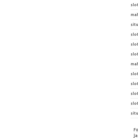
slo
ma
sit
slo
slo
slo
ma
slo
slo
slo
slo
sit
Fo
ja