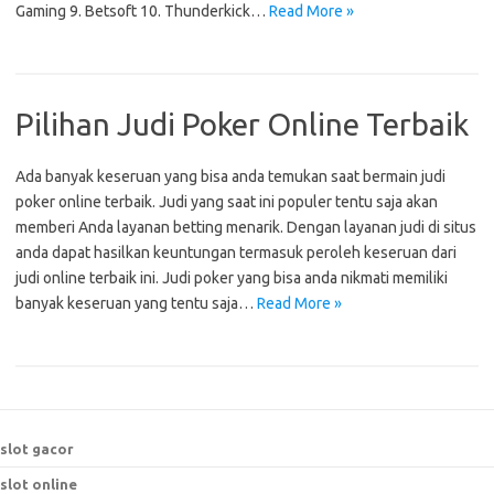
Gaming 9. Betsoft 10. Thunderkick…
Read More »
Pilihan Judi Poker Online Terbaik
Ada banyak keseruan yang bisa anda temukan saat bermain judi
poker online terbaik. Judi yang saat ini populer tentu saja akan
memberi Anda layanan betting menarik. Dengan layanan judi di situs
anda dapat hasilkan keuntungan termasuk peroleh keseruan dari
judi online terbaik ini. Judi poker yang bisa anda nikmati memiliki
banyak keseruan yang tentu saja…
Read More »
slot gacor
slot online