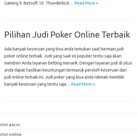
Gaming 9. Betsoft 10. Thunderkick…
Read More »
Pilihan Judi Poker Online Terbaik
Ada banyak keseruan yang bisa anda temukan saat bermain judi
poker online terbaik. Judi yang saat ini populer tentu saja akan
memberi Anda layanan betting menarik. Dengan layanan judi di situs
anda dapat hasilkan keuntungan termasuk peroleh keseruan dari
judi online terbaik ini. Judi poker yang bisa anda nikmati memiliki
banyak keseruan yang tentu saja…
Read More »
slot gacor
slot online