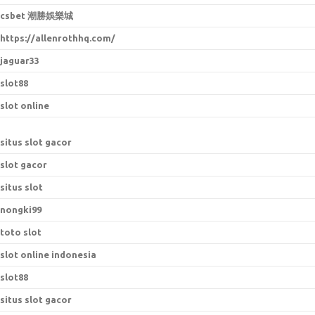
csbet 潮勝娛樂城
https://allenrothhq.com/
jaguar33
slot88
slot online
situs slot gacor
slot gacor
situs slot
nongki99
toto slot
slot online indonesia
slot88
situs slot gacor