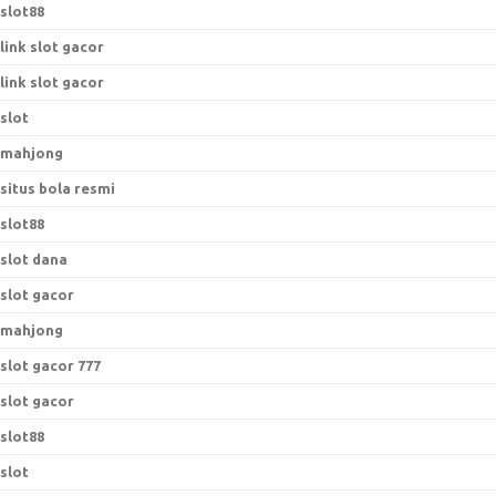
slot88
link slot gacor
link slot gacor
slot
mahjong
situs bola resmi
slot88
slot dana
slot gacor
mahjong
slot gacor 777
slot gacor
slot88
slot