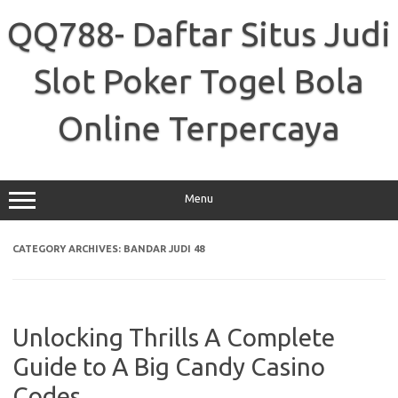
Skip
to
QQ788- Daftar Situs Judi
content
Slot Poker Togel Bola
Online Terpercaya
Menu
CATEGORY ARCHIVES:
BANDAR JUDI 48
Unlocking Thrills A Complete
Guide to A Big Candy Casino
Codes