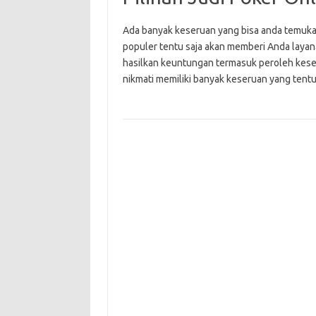
Ada banyak keseruan yang bisa anda temukan s
populer tentu saja akan memberi Anda layana
hasilkan keuntungan termasuk peroleh keserua
nikmati memiliki banyak keseruan yang tent