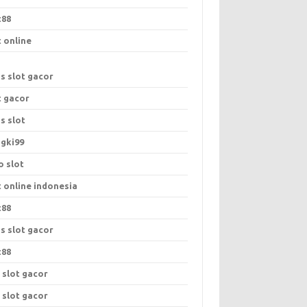
t88
t online
us slot gacor
t gacor
us slot
gki99
o slot
t online indonesia
t88
us slot gacor
t88
k slot gacor
k slot gacor