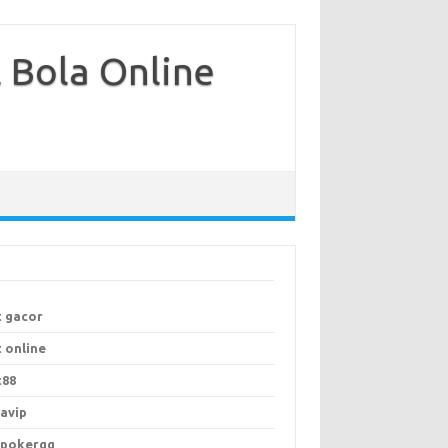
l Bola Online
t gacor
t online
t88
avip
bpokerqq