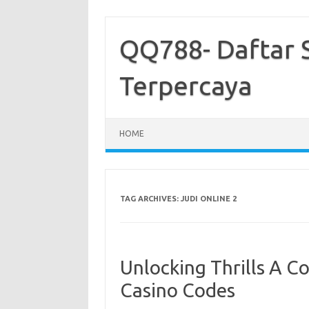
Skip
to
content
QQ788- Daftar S
Terpercaya
HOME
TAG ARCHIVES:
JUDI ONLINE 2
Unlocking Thrills A C
Casino Codes