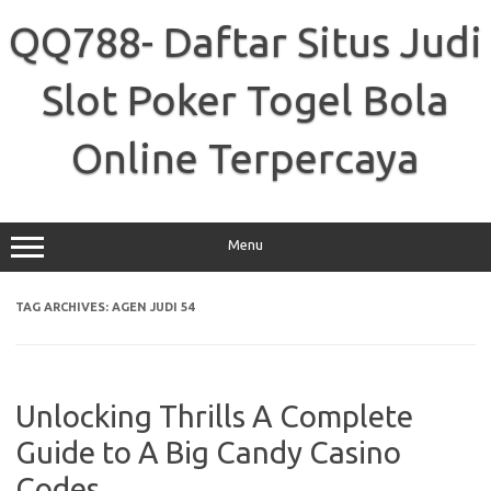
Skip
to
QQ788- Daftar Situs Judi
content
Slot Poker Togel Bola
Online Terpercaya
Menu
TAG ARCHIVES:
AGEN JUDI 54
Unlocking Thrills A Complete
Guide to A Big Candy Casino
Codes