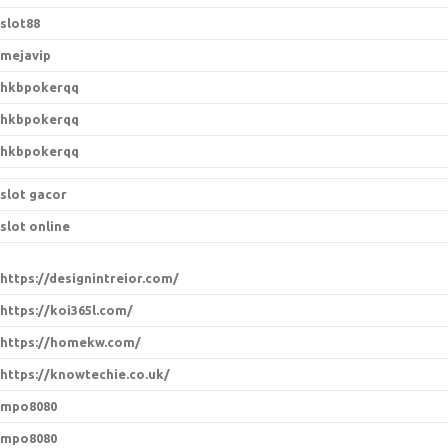
slot88
mejavip
hkbpokerqq
hkbpokerqq
hkbpokerqq
slot gacor
slot online
https://designintreior.com/
https://koi365l.com/
https://homekw.com/
https://knowtechie.co.uk/
mpo8080
mpo8080