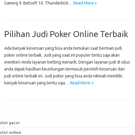
Gaming 9. Betsoft 10. Thunderkick…
Read More »
Pilihan Judi Poker Online Terbaik
Ada banyak keseruan yang bisa anda temukan saat bermain judi
poker online terbaik. Judi yang saat ini populer tentu saja akan
memberi Anda layanan betting menarik. Dengan layanan judi di situs
anda dapat hasilkan keuntungan termasuk peroleh keseruan dari
judi online terbaik ini. Judi poker yang bisa anda nikmati memiliki
banyak keseruan yang tentu saja…
Read More »
slot gacor
slot online