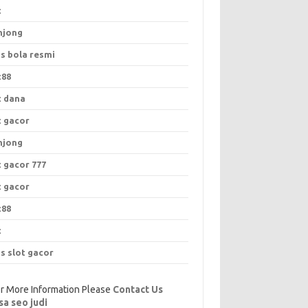
t
hjong
us bola resmi
t88
t dana
t gacor
hjong
t gacor 777
t gacor
t88
t
us slot gacor
r More Information Please
Contact Us
sa seo judi