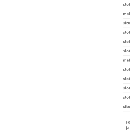
slo
ma
sit
slo
slo
slo
ma
slo
slo
slo
slo
sit
Fo
ja