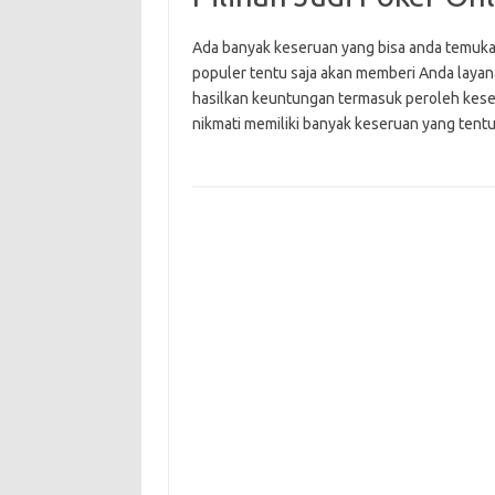
Ada banyak keseruan yang bisa anda temukan s
populer tentu saja akan memberi Anda layana
hasilkan keuntungan termasuk peroleh keserua
nikmati memiliki banyak keseruan yang tent