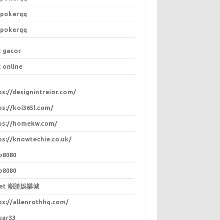
bpokerqq
bpokerqq
t gacor
t online
ps://designintreior.com/
ps://koi365l.com/
ps://homekw.com/
ps://knowtechie.co.uk/
o8080
o8080
bet 潮勝娛樂城
ps://allenrothhq.com/
uar33