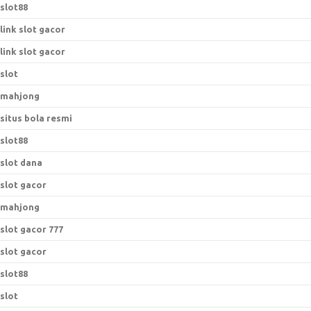
slot88
link slot gacor
link slot gacor
slot
mahjong
situs bola resmi
slot88
slot dana
slot gacor
mahjong
slot gacor 777
slot gacor
slot88
slot