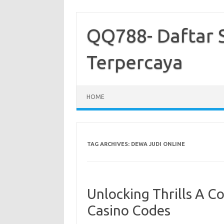
Skip
to
content
QQ788- Daftar S
Terpercaya
HOME
TAG ARCHIVES:
DEWA JUDI ONLINE
Unlocking Thrills A C
Casino Codes