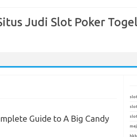
itus Judi Slot Poker Toge
slo
slo
omplete Guide to A Big Candy
slo
mej
hk