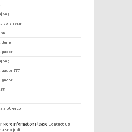
t
hjong
us bola resmi
t88
t dana
t gacor
hjong
t gacor 777
t gacor
t88
t
us slot gacor
r More Information Please
Contact Us
sa seo judi