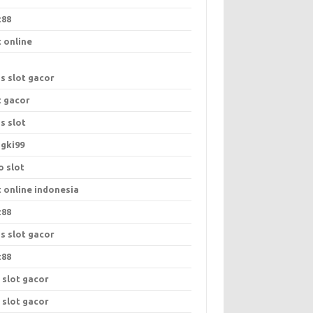
t88
t online
us slot gacor
t gacor
us slot
gki99
o slot
t online indonesia
t88
us slot gacor
t88
k slot gacor
k slot gacor