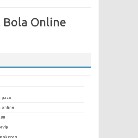
l Bola Online
t gacor
t online
t88
avip
bpokerqq