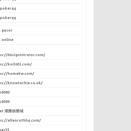
bpokerqq
bpokerqq
t gacor
t online
ps://designintreior.com/
ps://koi365l.com/
ps://homekw.com/
ps://knowtechie.co.uk/
o8080
o8080
bet 潮勝娛樂城
ps://allenrothhq.com/
uar33