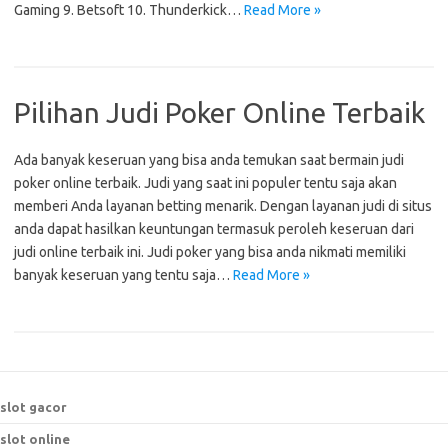
Gaming 9. Betsoft 10. Thunderkick…
Read More »
Pilihan Judi Poker Online Terbaik
Ada banyak keseruan yang bisa anda temukan saat bermain judi
poker online terbaik. Judi yang saat ini populer tentu saja akan
memberi Anda layanan betting menarik. Dengan layanan judi di situs
anda dapat hasilkan keuntungan termasuk peroleh keseruan dari
judi online terbaik ini. Judi poker yang bisa anda nikmati memiliki
banyak keseruan yang tentu saja…
Read More »
slot gacor
slot online