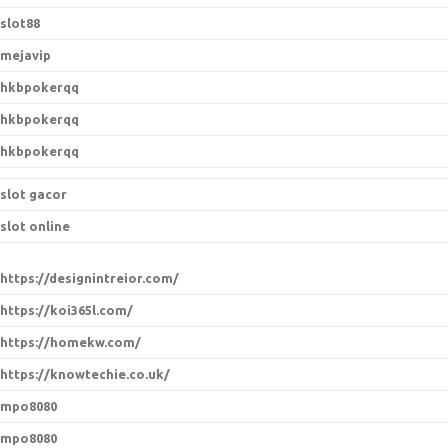
slot88
mejavip
hkbpokerqq
hkbpokerqq
hkbpokerqq
slot gacor
slot online
https://designintreior.com/
https://koi365l.com/
https://homekw.com/
https://knowtechie.co.uk/
mpo8080
mpo8080