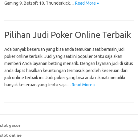
Gaming 9. Betsoft 10. Thunderkick…
Read More »
Pilihan Judi Poker Online Terbaik
Ada banyak keseruan yang bisa anda temukan saat bermain judi
poker online terbaik. Judi yang saat ini populer tentu saja akan
memberi Anda layanan betting menarik. Dengan layanan judi di situs
anda dapat hasilkan keuntungan termasuk peroleh keseruan dari
judi online terbaik ini. Judi poker yang bisa anda nikmati memiliki
banyak keseruan yang tentu saja…
Read More »
slot gacor
slot online