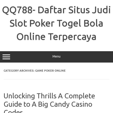
Skip
to
QQ788- Daftar Situs Judi
content
Slot Poker Togel Bola
Online Terpercaya
Menu
CATEGORY ARCHIVES:
GAME POKER ONLINE
Unlocking Thrills A Complete
Guide to A Big Candy Casino
Codes