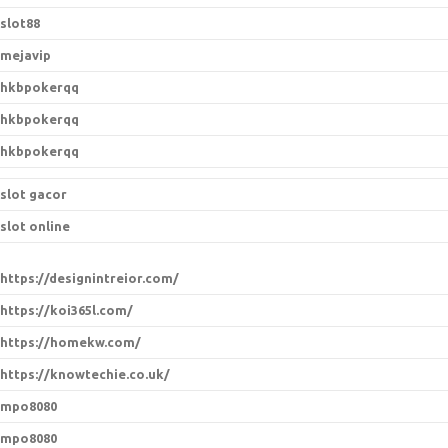
slot88
mejavip
hkbpokerqq
hkbpokerqq
hkbpokerqq
slot gacor
slot online
https://designintreior.com/
https://koi365l.com/
https://homekw.com/
https://knowtechie.co.uk/
mpo8080
mpo8080