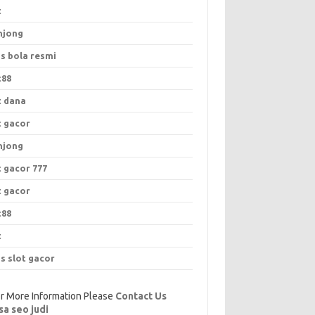
t
hjong
us bola resmi
t88
t dana
t gacor
hjong
t gacor 777
t gacor
t88
t
us slot gacor
r More Information Please
Contact Us
sa seo judi