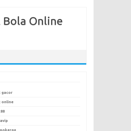
l Bola Online
t gacor
t online
t88
avip
bpokerqq