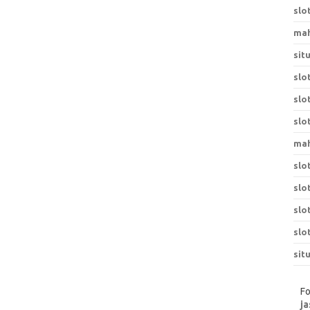
slo
ma
sit
slo
slo
slo
ma
slo
slo
slo
slo
sit
Fo
ja