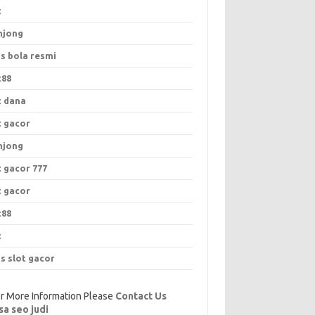
t
hjong
us bola resmi
t88
t dana
t gacor
hjong
t gacor 777
t gacor
t88
t
us slot gacor
r More Information Please
Contact Us
sa seo judi