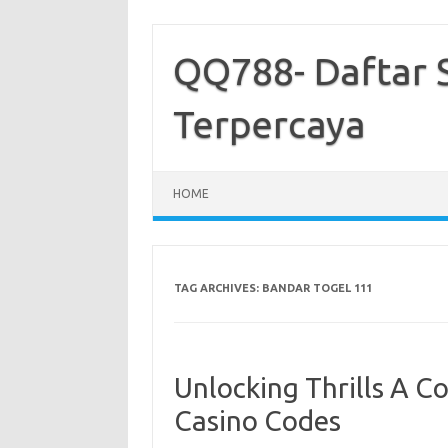
Skip
to
content
QQ788- Daftar S
Terpercaya
HOME
TAG ARCHIVES:
BANDAR TOGEL 111
Unlocking Thrills A C
Casino Codes